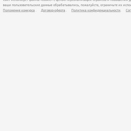
ваши пользовательские данные обрабатывались, пожалуйста, ограничьте их испол
Положение конкурса
.
Договор-оферта
.
Политика конфиденциальности
.
Сог