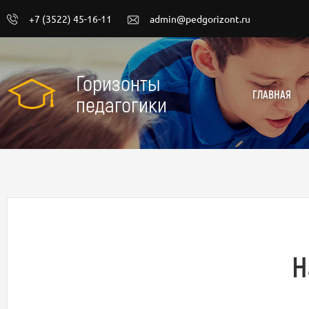
+7 (3522) 45-16-11
admin@pedgorizont.ru
Горизонты
ГЛАВНАЯ
педагогики
Н