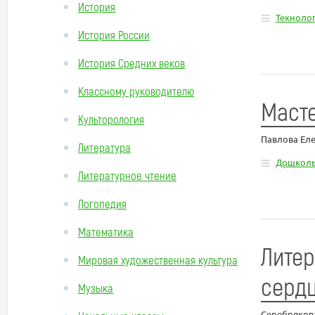
История
Техноло
История России
История Средних веков
Классному руководителю
Масте
Культорология
Павлова Ел
Литература
Дошколь
Литературное чтение
Логопедия
Математика
Литер
Мировая художественная культура
серд
Музыка
Серебряков