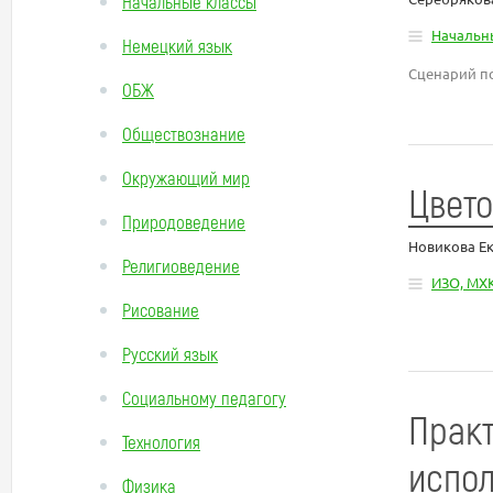
Начальные классы
Начальн
Немецкий язык
Сценарий по
ОБЖ
Обществознание
Окружающий мир
Цвето
Природоведение
Новикова Е
Религиоведение
ИЗО, МХ
Рисование
Русский язык
Социальному педагогу
Практ
Технология
испо
Физика