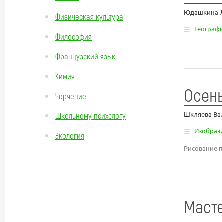
Юдашкина Л
Физическая культура
Географ
Философия
Французский язык
Химия
Осень
Черчение
Шкляева Ва
Школьному психологу
Изобрази
Экология
Рисование п
Масте