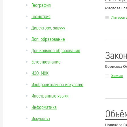
География
Маслова Ел
Геометрия
Литерат
Директору, завучу
Доп. образование
Дошкольное образование
Закон
Естествознание
Борисова О
ИЗО, МХК
Химия
Изобразительное искусство
Иностранные языки
Информатика
Обьё
Искусство
Новикова Е