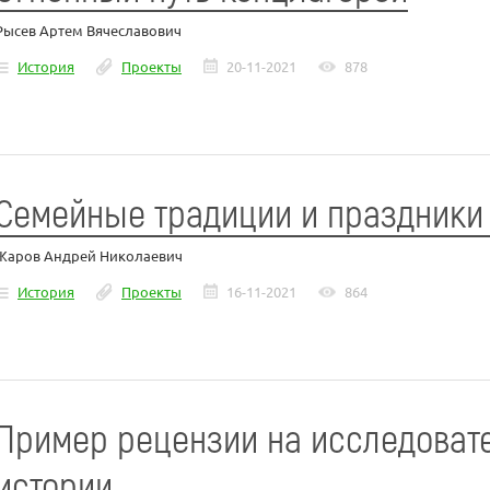
Рысев Артем Вячеславович
История
Проекты
20-11-2021
878
Семейные традиции и праздники
Жаров Андрей Николаевич
История
Проекты
16-11-2021
864
Пример рецензии на исследоват
истории