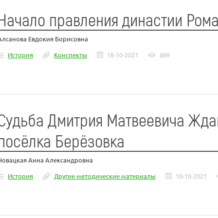
Начало правления династии Ром
Алсанова Евдокия Борисовна
История
Конспекты
18-10-2021
889
Судьба Дмитрия Матвеевича Жда
посёлка Берёзовка
Новацкая Анна Александровна
История
Другие методические материалы
10-10-2021