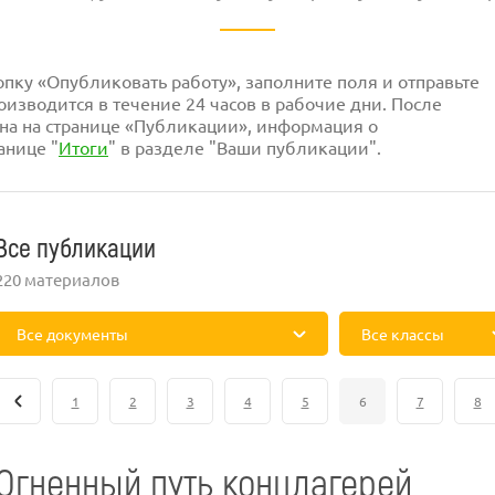
ку «Опубликовать работу», заполните поля и отправьте
изводится в течение 24 часов в рабочие дни. После
на на странице «Публикации», информация о
анице "
Итоги
" в разделе "Ваши публикации".
Все публикации
220 материалов
Все документы
Все классы
1
2
3
4
5
6
7
8
Огненный путь концлагерей