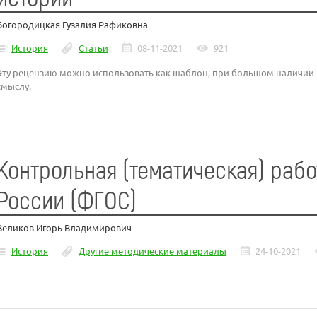
Богородицкая Гузалия Рафиковна
История
Статьи
08-11-2021
921
Эту рецензию можно использовать как шаблон, при большом наличии 
смыслу.
Контрольная (тематическая) рабо
России (ФГОС)
Великов Игорь Владимирович
История
Другие методические материалы
24-10-2021