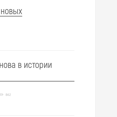
ановых
нова в истории
862