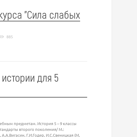
курса "Сила слабых
885
истории для 5
бным предметам. История 5 – 9 классы
тандарты второго поколения/ М.:
 А.А.Вигасин, Г.И.Годер, И.С.Свеницкая (М,