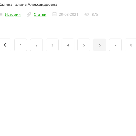
Калина Галина Александровна
История
Статьи
29-08-2021
875
1
2
3
4
5
6
7
8