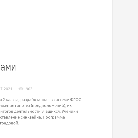
дами
07-2021
902
 2 класса, разработанная в системе ФГОС
ижение гипотез (предположений), их
итогов деятельности учащихся. Ученики
оставление синквейна. Программа
оградовой.