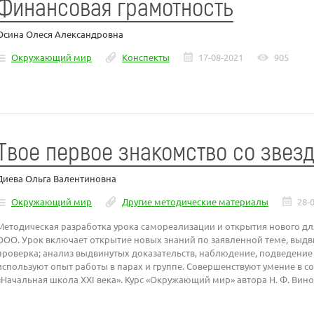
Финансовая грамотность
Осина Олеся Александровна
Окружающий мир
Конспекты
17-08-2021
905
Твое первое знакомство со звез
Диева Ольга Валентиновна
Окружающий мир
Другие методические материалы
28-
Методическая разработка урока самореализации и открытия нового для
ООО. Урок включает открытие новых знаний по заявленной теме, выдв
проверка; анализ выдвинутых доказательств, наблюдение, подведение 
используют опыт работы в парах и группе. Совершенствуют умение в с
«Начальная школа XXI века». Курс «Окружающий мир» автора Н. Ф. Вин