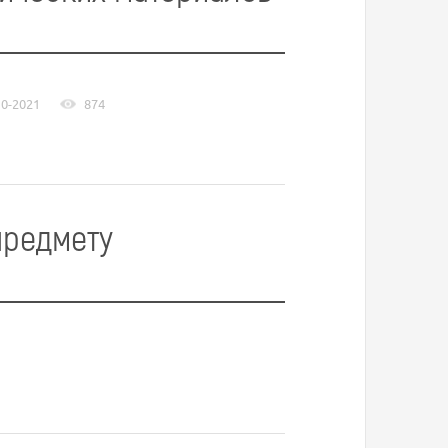
10-2021
874
предмету