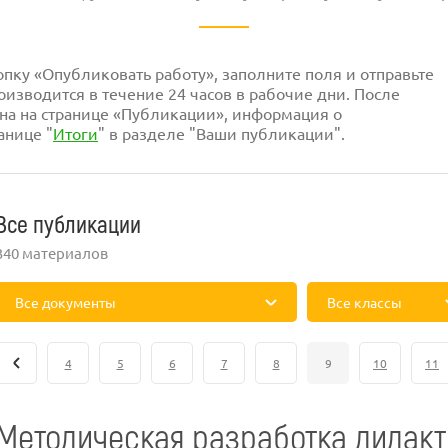
ку «Опубликовать работу», заполните поля и отправьте
изводится в течение 24 часов в рабочие дни. После
на на странице «Публикации», информация о
анице "
Итоги
" в разделе "Ваши публикации".
Все публикации
340 материалов
Все документы
Все классы
4
5
6
7
8
9
10
11
Методическая разработка дидак