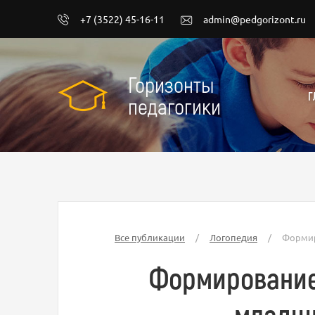
+7 (3522) 45-16-11
admin@pedgorizont.ru
Горизонты
Г
педагогики
Все публикации
/
Логопедия
/
Формир
Формирование
младши