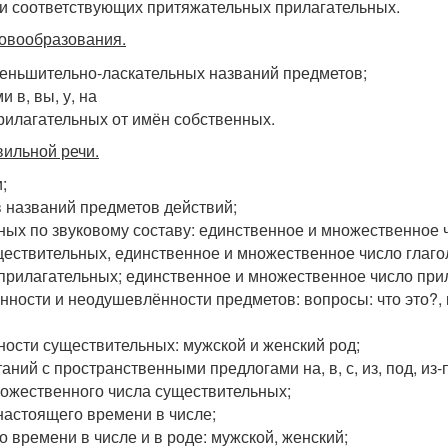
и соответствующих притяжательных прилагательных.
ловообразования.
еньшительно-ласкательных названий предметов;
 в, вы, у, на
илагательных от имён собственных.
ильной речи.
;
 названий предметов действий;
дных по звуковому составу: единственное и множественное
ествительных, единственное и множественное число глаг
 прилагательных; единственное и множественное число при
нности и неодушевлённости предметов: вопросы: что это?,
ости существительных: мужской и женский род;
ий с пространственными предлогами на, в, с, из, под, из-
ожественного числа существительных;
настоящего времени в числе;
времени в числе и в роде: мужской, женский;