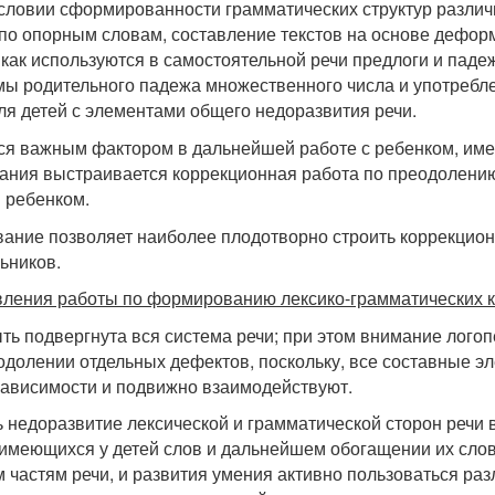
словии сформированности грамматических структур различ
по опорным словам, составление текстов на основе дефо
как используются в самостоятельной речи предлоги и паде
ы родительного падежа множественного числа и употребле
ля детей с элементами общего недоразвития речи.
тся важным фактором в дальнейшей работе с ребенком, и
вания выстраивается коррекционная работа по преодолени
 ребенком.
ание позволяет наиболее плодотворно строить коррекцион
ьников.
ления работы по формированию лексико-грамматических к
ь подвергнута вся система речи; при этом внимание логоп
одолении отдельных дефектов, поскольку, все составные э
зависимости и подвижно взаимодействуют.
 недоразвитие лексической и грамматической сторон речи 
 имеющихся у детей слов и дальнейшем обогащении их слов
м частям речи, и развития умения активно пользоваться р