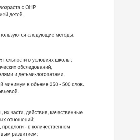
 возраста с ОНР
ией детей.
используются следующие методы:
еятельности в условиях школы;
ических обследований,
телями и детьми-логопатами.
 минимум в объеме 350 - 500 слов.
овьевой.
 их части, действия, качественные
ных отношений;
 предлоги - в количественном
евым развитием;