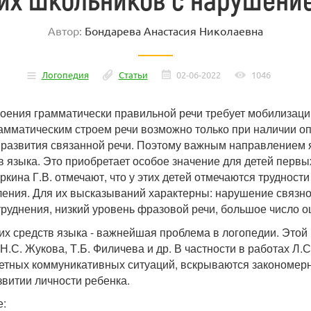
Автор:
Бондарева Анастасия Николаевна
Логопедия
Статьи
02-06-2022
1046
оения грамматически правильной речи требует мобилизаци
амматическим строем речи возможно только при наличии о
развития связанной речи. Поэтому важным направлением 
в языка. Это приобретает особое значение для детей перв
иркина Г.В. отмечают, что у этих детей отмечаются труднос
ения. Для их высказываний характерны: нарушение связно
труднения, низкий уровень фразовой речи, большое число 
х средств языка - важнейшая проблема в логопедии. Это
 Н.С. Жукова, Т.Б. Филичева и др. В частности в работах Л
етных коммуникативных ситуаций, вскрываются закономерн
витии личности ребенка.
е: