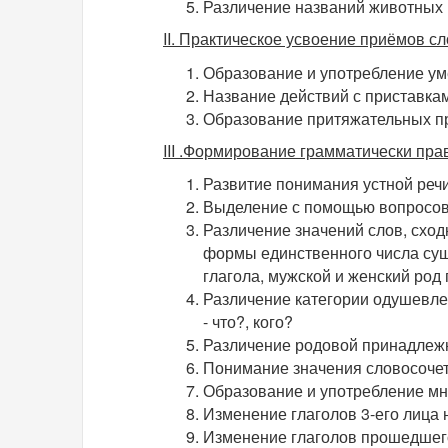
Различение названий животных 
II
. Практическое усвоение приёмов с
Образование и употребление ум
Название действий с приставками
Образование притяжательных пр
III
.Формирование грамматически прав
Развитие понимания устной речи
Выделение с помощью вопросов
Различение значений слов, схо
формы единственного числа сущ
глагола, мужской и женский род
Различение категории одушевле
- что?, кого?
Различение родовой принадлежн
Понимание значения словосочетан
Образование и употребление мн
Изменение глаголов 3-его лица 
Изменение глаголов прошедшего 