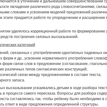
ключается в уточнении и дальнейшем совершенствовании г
ьтате овладения различного рода словосочетаниями, связь
ными словами и усвоением моделей предложений различных
м этапе придается работе по упорядочению и расширению 
нятии уделялось коррекционной работе по формированию 
средств построения связных высказываний.
тических категорий
ний, связанных с употреблением однотипных падежных ок
х форм и др., усвоение нормативного употребления слово
 форм связи слов в предложении (согласование, глагольн
ие различных типов синтаксических конструкций;
сической связи между предложениями в составе текста;
рного запаса.
ых высказывании усваивались детьми в ходе разбора текс
ь в процессе самого пересказа. Вопросы для разбора соде
екста составлялись так, чтобы ребенку было необходимо в с
ть ответ в виде предложения определенной структуры.