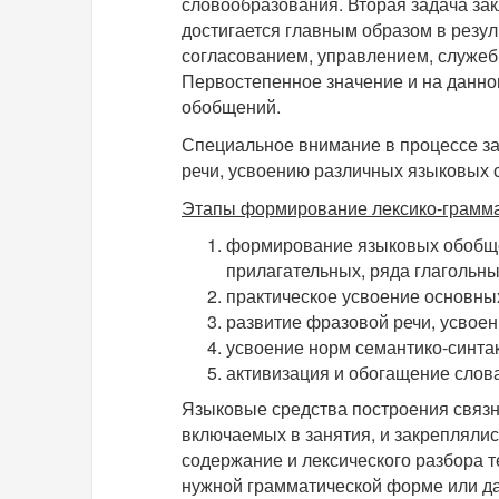
словообразования. Вторая задача за
достигается главным образом в резул
согласованием, управлением, служеб
Первостепенное значение и на данно
обобщений.
Специальное внимание в процессе за
речи, усвоению различных языковых 
Этапы формирование лексико-грамма
формирование языковых обобще
прилагательных, ряда глагольны
практическое усвоение основных
развитие фразовой речи, усвоен
усвоение норм семантико-синтак
активизация и обогащение слова
Языковые средства построения связн
включаемых в занятия, и закреплялис
содержание и лексического разбора т
нужной грамматической форме или да