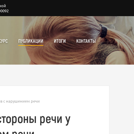
ной
00092
КУРС
ПУБЛИКАЦИИ
ИТОГИ
КОНТАКТЫ
в с нарушением речи
тороны речи у
ем речи