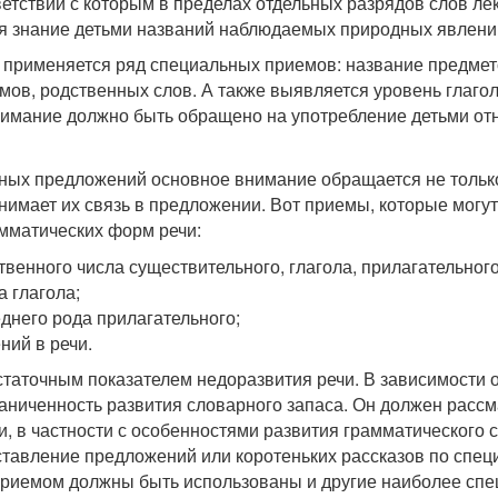
ветствии с которым в пределах отдельных разрядов слов ле
знание детьми названий наблюдаемых природных явлений, 
 применяется ряд специальных приемов: название предмет
ов, родственных слов. А также выявляется уровень глагол
нимание должно быть обращено на употребление детьми от
ых предложений основное внимание обращается не только 
 понимает их связь в предложении. Вот приемы, которые мог
мматических форм речи:
енного числа существительного, глагола, прилагательного
 глагола;
днего рода прилагательного;
ний в речи.
статочным показателем недоразвития речи. В зависимости о
аниченность развития словарного запаса. Он должен рассм
, в частности с особенностями развития грамматического с
составление предложений или коротеньких рассказов по сп
 приемом должны быть использованы и другие наиболее сп