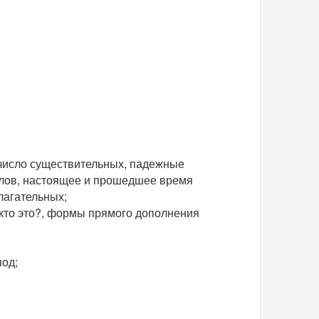
 число существительных, падежные
олов, настоящее и прошедшее время
лагательных;
 кто это?, формы прямого дополнения
под;