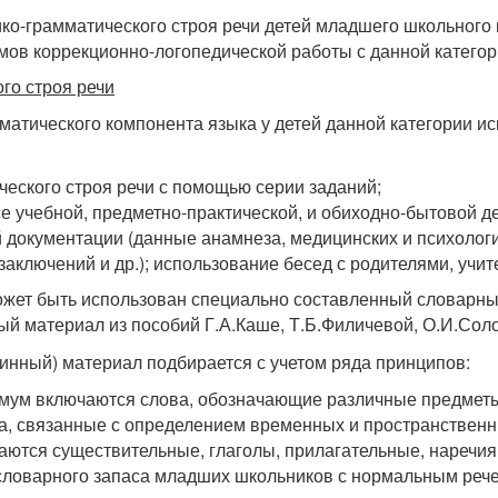
ко-грамматического строя речи детей младшего школьного
мов коррекционно-логопедической работы с данной категор
го строя речи
мматического компонента языка у детей данной категории 
еского строя речи с помощью серии заданий;
е учебной, предметно-практической, и обиходно-бытовой д
й документации (данные анамнеза, медицинских и психолог
заключений и др.); использование бесед с родителями, учи
ожет быть использован специально составленный словарный
ый материал из пособий Г.А.Каше, Т.Б.Филичевой, О.И.Сол
инный) материал подбирается с учетом ряда принципов:
имум включаются слова, обозначающие различные предметы,
ва, связанные с определением временных и пространствен
аются существительные, глаголы, прилагательные, наречия,
словарного запаса младших школьников с нормальным реч