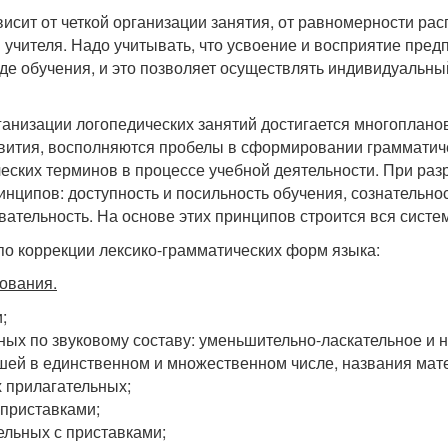
сит от четкой организации занятия, от равномерности рас
 учителя. Надо учитывать, что усвоение и восприятие пре
е обучения, и это позволяет осуществлять индивидуальный
рганизации логопедических занятий достигается многоплан
звития, восполняются пробелы в сформировании грамматиче
еских терминов в процессе учебной деятельности. При раз
нципов: доступность и посильность обучения, сознательнос
вательность. На основе этих принципов строится вся систе
 по коррекции лексико-грамматических форм языка:
ования.
;
ных по звуковому составу: уменьшительно-ласкательное и 
шей в единственном и множественном числе, названия мате
 прилагательных;
 приставками;
льных с приставками;