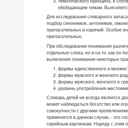
тематического принципа, в соот
обобщающим темам. Выясняется 
Для исследования словарного запаса
подбор синонимов, антонимов, омоним
прилагательных и наречий. Особое в
прилагательных,
При обследовании понимания различн
отдельные слова, но и на то, как он
выявления понимания некоторых гра
формы единственного и множеств
формы мужского и женского рода
формы мужского, женского и сре
уровень употребления местоиме
Словарь детей не всегда является до
может наблюдаться богатство или огр
совокупности с другими проявлениями
применятся в данном случае, - это 
серийным картинкам. Наряду с этим