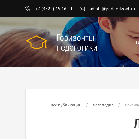
+7 (3522) 45-16-11
admin@pedgorizont.ru
Горизонты
Г
педагогики
Все публикации
/
Логопедия
/
Лексич