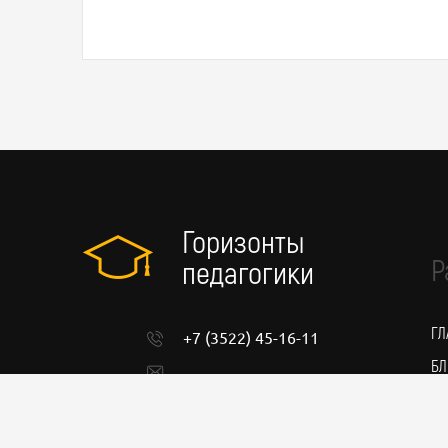
Горизонты
Р
педагогики
ГЛ
+7 (3522) 45-16-11
БЛ
admin@pedgorizont.ru