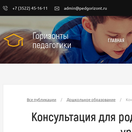
+7 (3522) 45-16-11
admin@pedgorizont.ru
Горизонты
ГЛАВНАЯ
педагогики
Все публикации
/
Дошкольное образование
/
Кон
Консультация для ро
ур