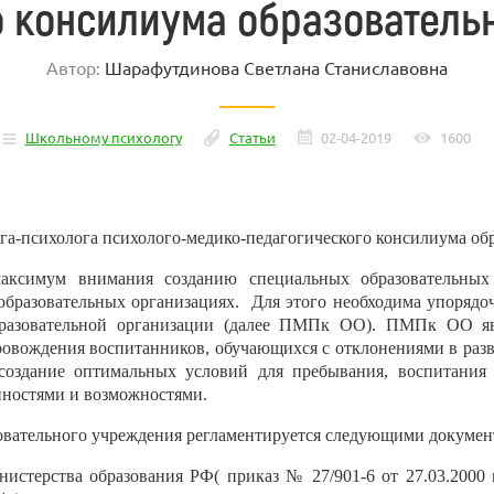
о консилиума образователь
Автор:
Шарафутдинова Светлана Станиславовна
Школьному психологу
Статьи
02-04-2019
1600
ога-психолога психолого-медико-педагогического консилиума об
максимум внимания созданию специальных образовательны
образовательных организациях.
Для этого необходима упорядоч
образовательной организации (далее ПМПк ОО). ПМПк ОО яв
ровождения воспитанников, обучающихся с отклонениями в разв
здание оптимальных условий для пребывания, воспитания и
ностями и возможностями.
овательного учреждения регламентируется следующими докумен
стерства образования РФ( приказ № 27/901-6 от 27.03.2000 г