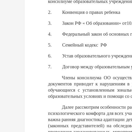
консилиуме образовательных учреждени
2.
Конвенция о правах ребенка
3.
Закон РФ « Об образовании» от10.
4.
Федеральный закон об основных г
5.
Семейный кодекс
РФ
6.
Устав образовательного учрежден
7.
Договор между образовательным 
Члены консилиума ОО осуществл
документов приводит к нарушениям в 
обучающиеся с установленным зонал
образовательных условиях и помощи со 
Далее рассмотрим особенности ра
психологического комфорта для всех уча
важна ранняя диагностика адаптации дет
(законных представителей) на обследо
проведения запланированных
мероприя