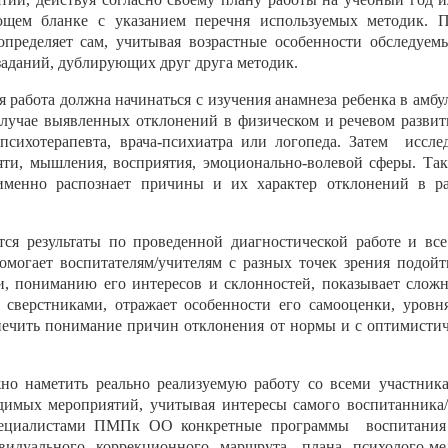
ующем бланке с указанием перечня используемых методик. П
определяет сам, учитывая возрастные особенности обследуем
аданий, дублирующих друг друга методик.
 работа должна начинаться с изучения анамнеза ребенка в амбу
 случае выявленных отклонений в физическом и речевом разви
психотерапевта, врача-психиатра или логопеда. Затем
иссле
яти, мышления, восприятия, эмоционально-волевой сферы. Таки
енно распознает причины и их характер отклонений в ра
я результаты по проведенной диагностической работе и все
омогает воспитателям/учителям с разных точек зрения подойт
ти, пониманию его интересов и склонностей, показывает сложн
сверстниками, отражает особенности его самооценки, уровня
печить понимание причин отклонения от нормы и с оптимистич
но наметить реально реализуемую работу со всеми участника
димых мероприятий, учитывая интересы самого воспитанника/
специалистами ПМПк ОО конкретные программы
воспитания
идуального коррекционного маршрута, плана психолого-мед