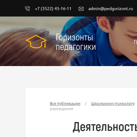
+7 (3522) 45-16-11
admin@pedgorizont.ru
Горизонты
Г
педагогики
Все публикации
/
Школьному психологу
учреждения
Деятельност