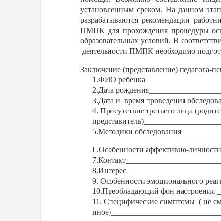
установленным сроком. На данном этап
разрабатываются рекомендации работни
ПМПК для прохождения процедуры осви
образовательных условий. В соответств
деятельности ПМПК необходимо подгото
Заключение (представление) педагога-пс
1.ФИО ребенка___________________
2.Дата рождения_________________
3.Дата и
время проведения обследов
4. Присутствие третьего лица (родите
представитель)___________________
5.Методики обследования_________
I
.Особенности аффективно-личностн
7.Контакт_______________________
8.Интерес ______________________
9. Особенности эмоционального реа
10.Преобладающий фон настроения 
11. Специфические симптомы
( не с
иное)___________________________