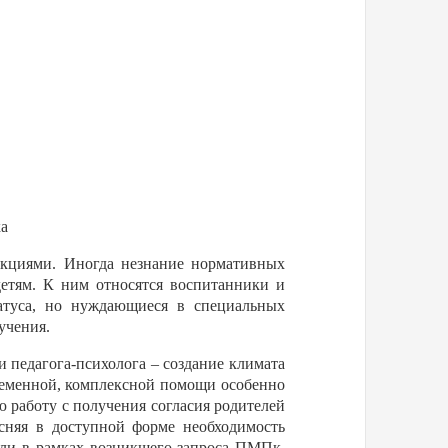
ка
кциями. Иногда незнание нормативных
тям. К ним относятся воспитанники и
туса, но нуждающиеся в специальных
учения.
 педагога-психолога – создание климата
ременной, комплексной помощи особенно
ю работу с получения согласия родителей
ясняя в доступной форме необходимость
или в рамках возникшего запроса ПМПк.