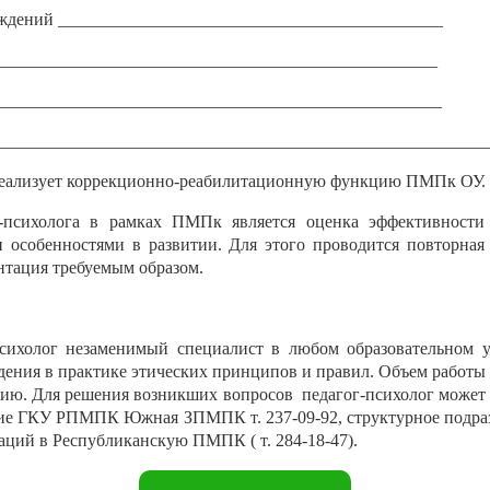
суждений ____________________________________________
___________________________________________________
____________________________________________________
________________________________________________________
 реализует коррекционно-реабилитационную функцию ПМПк ОУ.
а-психолога в рамках ПМПк является оценка эффективности
 особенностями в развитии. Для этого проводится повторная
нтация требуемым образом.
психолог незаменимый специалист в любом образовательном
дения в практике этических принципов и правил. Объем работы 
нию. Для решения возникших вопросов
педагог-психолог может 
ение ГКУ РПМПК Южная ЗПМПК т. 237-09-92, структурное под
уаций в Республиканскую ПМПК ( т. 284-18-47).