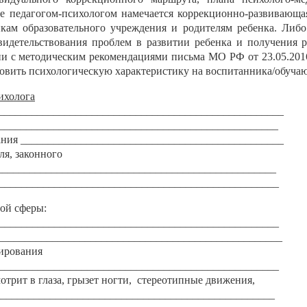
е педагогом-психологом намечается коррекционно-развивающая
кам образовательного учреждения и родителям ребенка. Либ
детельствования проблем в развитии ребенка и получения 
ии с методическим рекомендациями письма МО РФ от 23.05.201
вить психологическую характеристику на воспитанника/обуча
ихолога
____________________________________________________
____________________________________________________
ания ________________________________________________
ля, законного
___________________________________________________
____________________________________________________
ой сферы:
____________________________________________________
_____________________________________________________
гирования
____________________________________________________
мотрит в глаза, грызет ногти,
стереотипные движения,
___________________________________________________