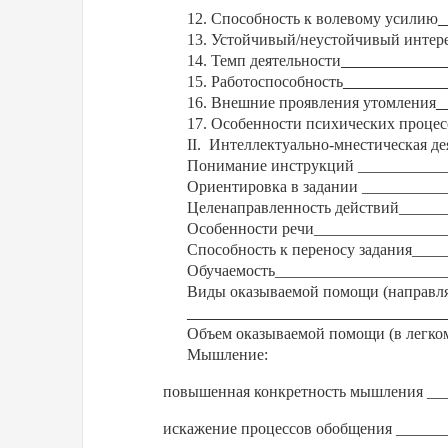
12. Способность к волевому усилию
_
13. Устойчивый/неустойчивый интере
14. Темп деятельности
_____________
15. Работоспособность
_____________
16. Внешние проявления утомления
_
17. Особенности психических процес
II
.
Интеллектуально-мнестическая де
Понимание инструкций ___________
Ориентировка в задании __________
Целенаправленность действий_____
Особенности речи________________
Способность к переносу задания___
Обучаемость_____________________
Виды оказываемой помощи (направл
________________________________
Объем оказываемой помощи (в легко
Мышление:
повышенная конкретность мышления __
искажение процессов обобщения _____