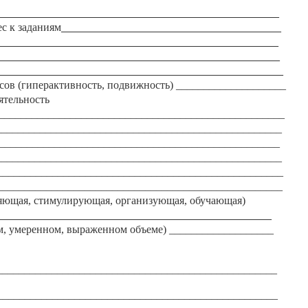
___________________________________________________
с к заданиям
________________________________________
___________________________________________________
___________________________________________________
____________________________________________________
сов (гиперактивность, подвижность) ____________________
ятельность
____________________________________________________
____________________________________________________
____________________________________________________
____________________________________________________
_____________________________________________________
____________________________________________________
яющая, стимулирующая, организующая, обучающая)
__________________________________________________
м, умеренном, выраженном объеме) ___________________
___________________________________________________
____________________________________________________