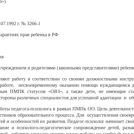
й»)
07.1992 г. № 3266-1
арантиях прав ребенка в РФ
ия
учреждением и родителями (законными представителями) ребен
яют работу в соответствии со своими должностными инстру
работе,
несвоевременному оказанию помощи нуждающимся де
ьным ПМПК статусом «ОВЗ», а также дети, не имеющие ста
стороны различных специалистов для успешной адаптации
и
об
боты педагога-психолога в рамках ПМПк ОО. Цель деятельности
стников образовательного процесса. Для
осуществления своев
ей и особенностей их развития. Педагог-психолог начинает сво
вание и психолого-педагогическое сопровождение детей, разъ
тий, действуя согласно своему плану работы на учебный год 