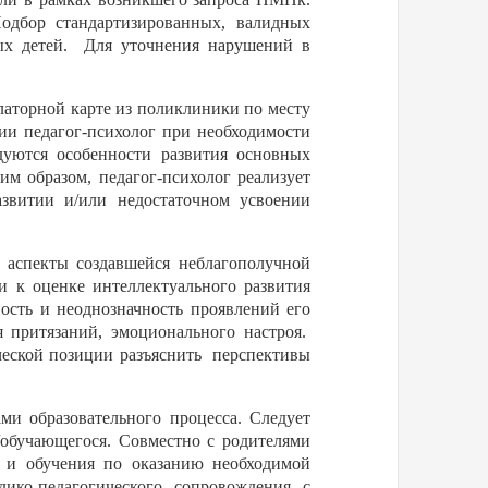
одбор стандартизированных, валидных
ых детей.
Для уточнения нарушений в
латорной карте из поликлиники по месту
тии педагог-психолог при необходимости
дуются особенности развития основных
м образом, педагог-психолог реализует
звитии и/или недостаточном усвоении
 аспекты создавшейся неблагополучной
и к оценке интеллектуального развития
ость и неоднозначность проявлений его
 притязаний, эмоционального настроя.
еской позиции разъяснить
перспективы
ми образовательного процесса. Следует
обучающегося. Совместно с родителями
 и обучения по оказанию необходимой
ико-педагогического сопровождения с