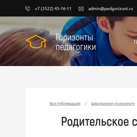
+7 (3522) 45-16-11
admin@pedgorizont.ru
Горизонты
Г
педагогики
Все публикации
/
Школьному психологу
Родительское с