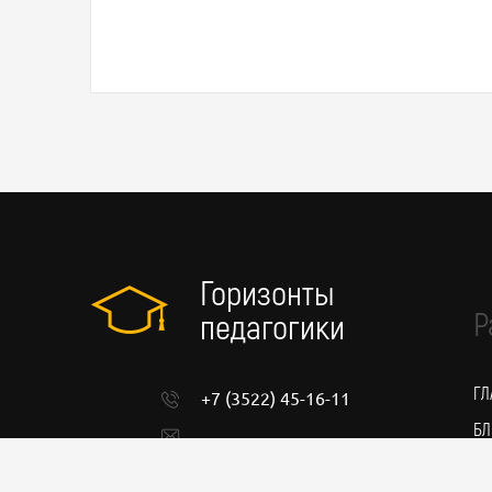
Горизонты
Р
педагогики
ГЛ
+7 (3522) 45-16-11
БЛ
admin@pedgorizont.ru