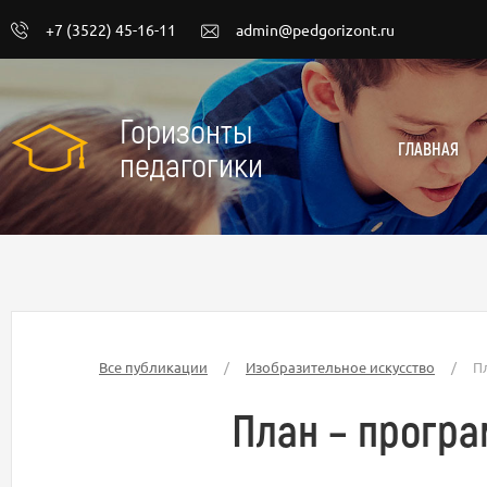
+7 (3522) 45-16-11
admin@pedgorizont.ru
Горизонты
ГЛАВНАЯ
педагогики
Все публикации
/
Изобразительное искусство
/
П
План – прогр