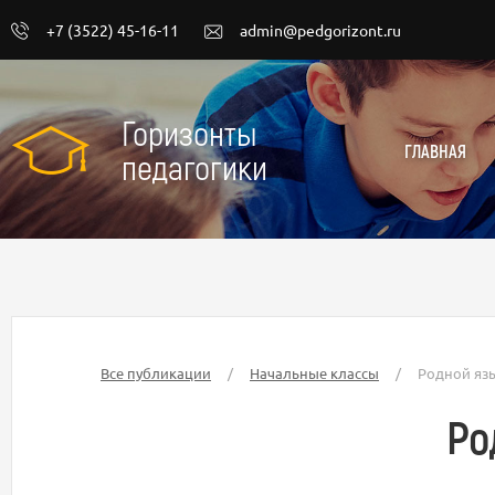
+7 (3522) 45-16-11
admin@pedgorizont.ru
Горизонты
ГЛАВНАЯ
педагогики
Все публикации
/
Начальные классы
/
Родной язы
Ро