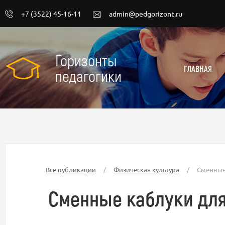
+7 (3522) 45-16-11
admin@pedgorizont.ru
Горизонты
ГЛАВНАЯ
педагогики
Все публикации
/
Физическая культура
/
Сменные 
Сменные каблуки для