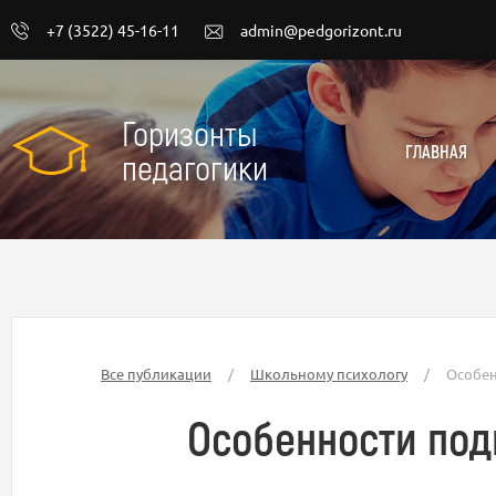
+7 (3522) 45-16-11
admin@pedgorizont.ru
Горизонты
ГЛАВНАЯ
педагогики
Все публикации
/
Школьному психологу
/
Особен
Особенности под