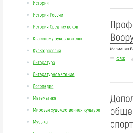
История
История России
Проф
История Средних веков
Воор
Классному руководителю
Мазманян В
Культорология
ОБЖ
Литература
Литературное чтение
Логопедия
Допо
Математика
обще
Мировая художественная культура
спорт
Музыка