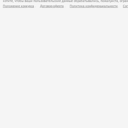
хотите, чтобы ваши пользовательские данные обрабатывались, пожалуйста, огран
Положение конкурса
.
Договор-оферта
.
Политика конфиденциальности
.
Сог