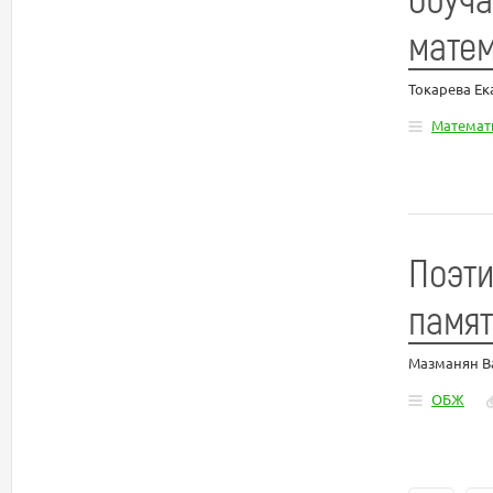
матем
Токарева Е
Математ
Поэти
памят
Мазманян В
ОБЖ