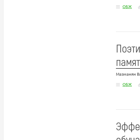
ОБЖ
Поэти
памят
Мазманян В
ОБЖ
Эффе
обуча