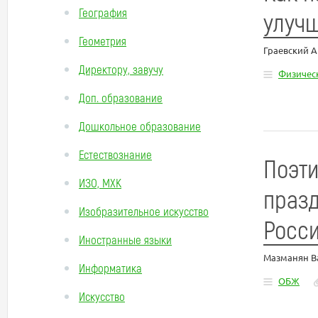
География
улучш
Геометрия
Граевский 
Директору, завучу
Физическ
Доп. образование
Дошкольное образование
Естествознание
Поэт
ИЗО, МХК
празд
Изобразительное искусство
Росс
Иностранные языки
Мазманян В
Информатика
ОБЖ
Искусство