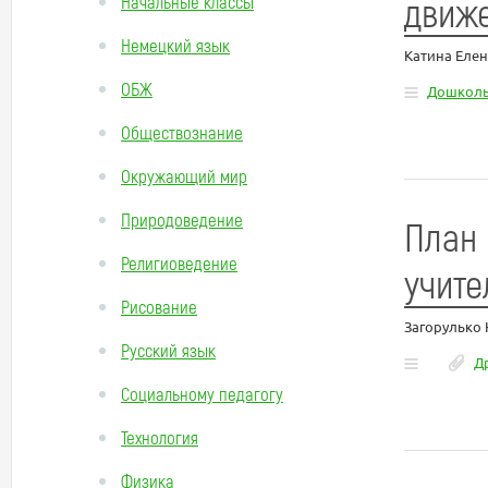
движ
Начальные классы
Немецкий язык
Катина Елен
ОБЖ
Дошколь
Обществознание
Окружающий мир
Природоведение
План 
Религиоведение
учите
Рисование
Загорулько
Русский язык
Д
Социальному педагогу
Технология
Физика