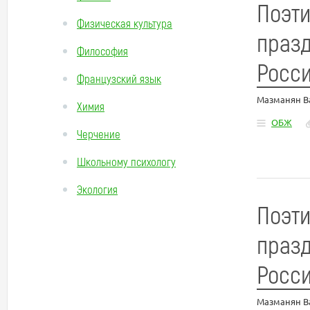
Поэт
Физическая культура
празд
Философия
Росси
Французский язык
Мазманян В
Химия
ОБЖ
Черчение
Школьному психологу
Экология
Поэт
празд
Росси
Мазманян В