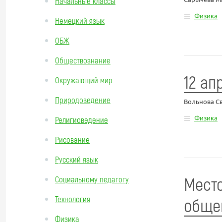
Начальные классы
Физика
Немецкий язык
ОБЖ
Обществознание
12 ап
Окружающий мир
Природоведение
Вольнова С
Физика
Религиоведение
Рисование
Русский язык
Место
Социальному педагогу
Технология
обще
Физика