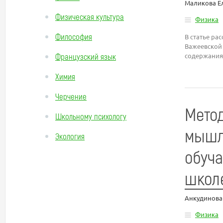
Маликова Е
Физическая культура
Физика
Философия
В статье ра
Важеевской 
Французский язык
содержания 
Химия
Черчение
Мето
Школьному психологу
мышле
Экология
обуча
школ
Анкудинова
Физика