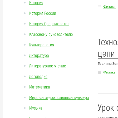
История
Физика
История России
История Средних веков
Классному руководителю
Техно
Культорология
цепи
Литература
Торлина Зо
Литературное чтение
Физика
Логопедия
Математика
Мировая художественная культура
Урок 
Музыка
Сарычева М