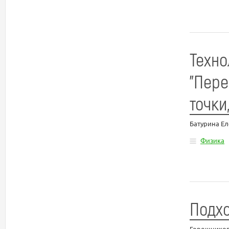
Техно
"Пере
точки
Батурина Е
Физика
Подхо
Горошников