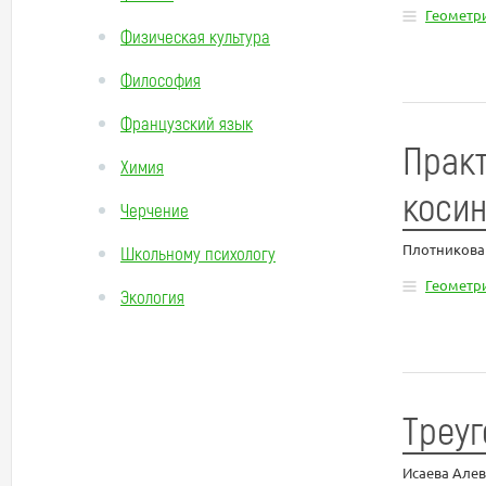
Геометр
Физическая культура
Философия
Французский язык
Практ
Химия
коси
Черчение
Плотникова
Школьному психологу
Геометр
Экология
Треуг
Исаева Але