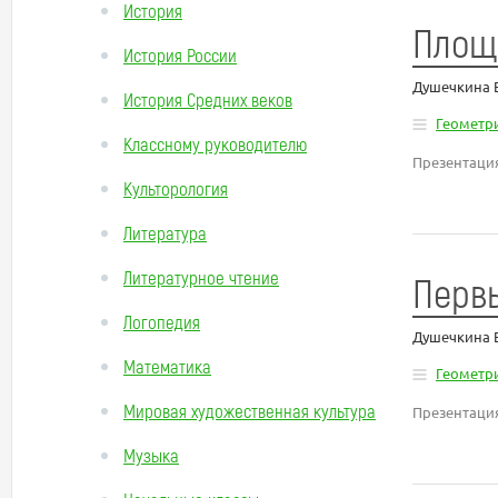
История
Площ
История России
Душечкина 
История Средних веков
Геометр
Классному руководителю
Презентация
Культорология
Литература
Литературное чтение
Первы
Логопедия
Душечкина 
Математика
Геометр
Мировая художественная культура
Презентация
Музыка