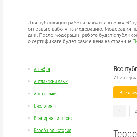
Для публикации работы нажмите кнопку «Опуб
отправьте работу на модерацию. Модерация пр
дни. После модерации работа будет опублико
о сертификате будет размещена на странице "
Все пуб
Алгебра
71 матери
Английский язык
Все док
Астрономия
Биология
1
2
Всемирная история
Теоре
Всеобщая история