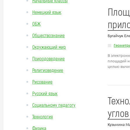
Начальные классы
Площ
Немецкий язык
прило
ОБЖ
Обществознание
Бугайчук Ел
Геометр
Окружающий мир
В электрон
Природоведение
площадей не
целью вычи
Религиоведение
Рисование
Русский язык
Техно
Социальному педагогу
углов
Технология
Кузьмина М
Физика