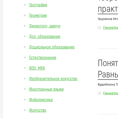
География
прак
Геометрия
Зырянов Иг
Директору, завучу
Геометр
Доп. образование
Дошкольное образование
Естествознание
Понят
ИЗО, МХК
Равны
Изобразительное искусство
Кудейкина 
Иностранные языки
Геометр
Информатика
Искусство