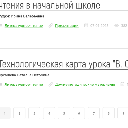
чтения в начальной школе
Рудюк Ирина Валерьевна
Литературное чтение
Презентации
07-01-2025
382
Технологическая карта урока "В. 
Лукашева Наталья Петровна
Литературное чтение
Другие методические материалы
1
2
3
4
5
6
7
8
9