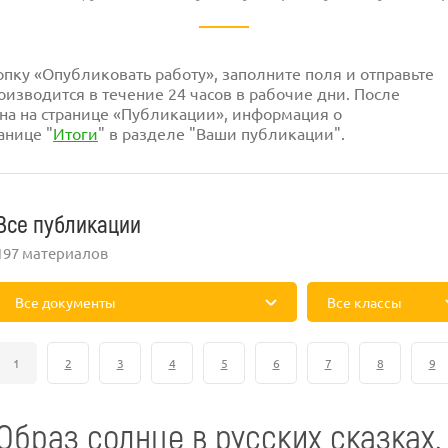
ку «Опубликовать работу», заполните поля и отправьте
изводится в течение 24 часов в рабочие дни. После
на на странице «Публикации», информация о
анице "
Итоги
" в разделе "Ваши публикации".
Все публикации
197 материалов
Все документы
Все классы
1
2
3
4
5
6
7
8
9
Образ солнце в русских сказках.