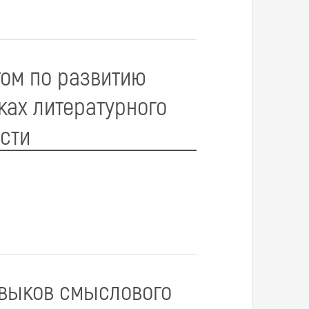
том по развитию
ках литературного
ости
выков смыслового