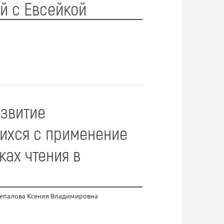
й с Евсейкой
азвитие
ихся с применение
ках чтения в
лепалова Ксения Владимировна