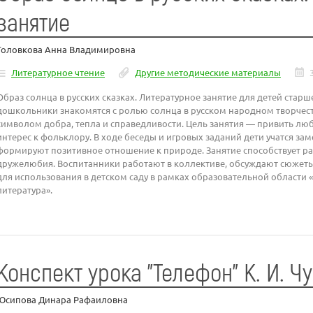
занятие
Головкова Анна Владимировна
Литературное чтение
Другие методические материалы
Образ солнца в русских сказках. Литературное занятие для детей старш
дошкольники знакомятся с ролью солнца в русском народном творчестве
символом добра, тепла и справедливости. Цель занятия — привить люб
интерес к фольклору. В ходе беседы и игровых заданий дети учатся зам
формируют позитивное отношение к природе. Занятие способствует р
дружелюбия. Воспитанники работают в коллективе, обсуждают сюжеты
для использования в детском саду в рамках образовательной области 
литература».
Конспект урока "Телефон" К. И. Ч
Юсипова Динара Рафаиловна