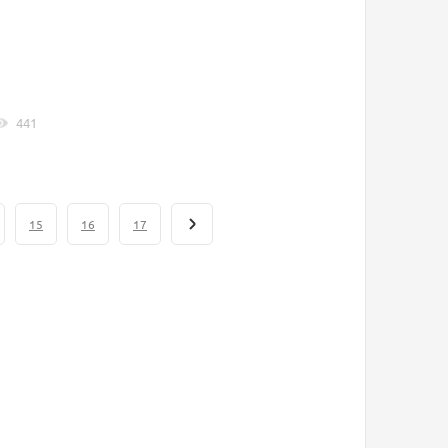
441
15
16
17