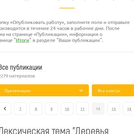
ку «Опубликовать работу», заполните поля и отправьте
изводится в течение 24 часов в рабочие дни. После
на на странице «Публикации», информация о
анице "
Итоги
" в разделе "Ваши публикации".
Все публикации
2279 материалов
Презентации
Все классы
7
8
9
10
11
12
13
14
Лексическая тема "Деревья