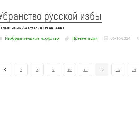
Убранство русской избы
Галышнина Анастасия Егвеньевна
Изобразительное искусство
Презентации
06-10-2024
7
8
9
10
11
12
13
14