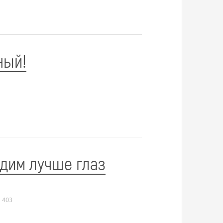
ный!
идим лучше глаз
403