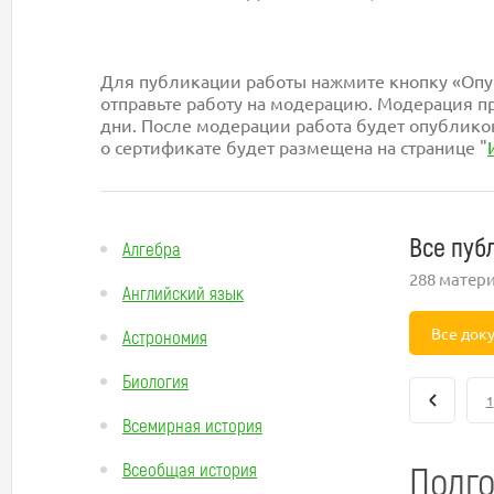
Для публикации работы нажмите кнопку «Опуб
отправьте работу на модерацию. Модерация пр
дни. После модерации работа будет опублико
о сертификате будет размещена на странице "
Все пуб
Алгебра
288 матер
Английский язык
Все док
Астрономия
Биология
1
Всемирная история
Подго
Всеобщая история