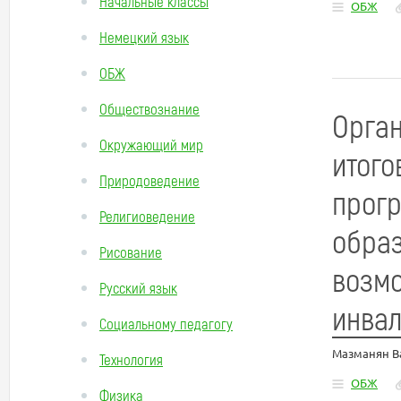
Начальные классы
ОБЖ
Немецкий язык
ОБЖ
Обществознание
Орган
Окружающий мир
итого
Природоведение
прогр
Религиоведение
образ
Рисование
возмо
Русский язык
инва
Социальному педагогу
Мазманян В
Технология
ОБЖ
Физика