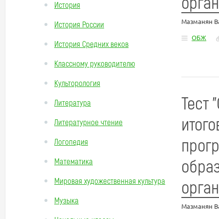
орган
История
Мазманян В
История России
ОБЖ
История Средних веков
Классному руководителю
Культорология
Тест 
Литература
итого
Литературное чтение
прогр
Логопедия
обра
Математика
Мировая художественная культура
орган
Музыка
Мазманян В