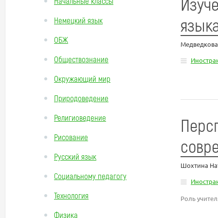
Изуче
Начальные классы
язык
Немецкий язык
ОБЖ
Медведкова
Обществознание
Иностра
Окружающий мир
Природоведение
Религиоведение
Персп
Рисование
совр
Русский язык
Шохтина На
Социальному педагогу
Иностра
Технология
Роль учител
Физика