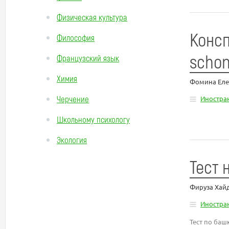
Физическая культура
Консп
Философия
schon
Французский язык
Химия
Фомина Еле
Черчение
Иностра
Школьному психологу
Экология
Тест 
Фируза Хай
Иностра
Тест по баш