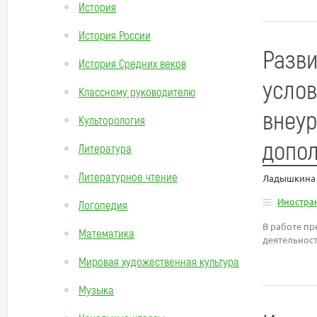
История
История России
Разви
История Средних веков
услов
Классному руководителю
внеур
Культорология
допол
Литература
Литературное чтение
Ладышкина
Иностра
Логопедия
В работе пр
Математика
деятельност
Мировая художественная культура
Музыка