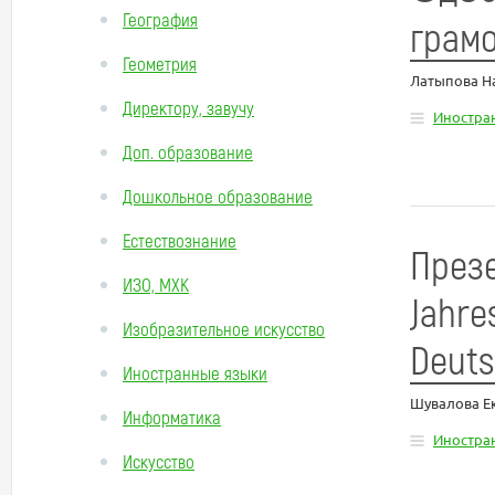
География
грам
Геометрия
Латыпова Н
Директору, завучу
Иностра
Доп. образование
Дошкольное образование
Естествознание
Презе
ИЗО, МХК
Jahre
Изобразительное искусство
Deuts
Иностранные языки
Шувалова Е
Информатика
Иностра
Искусство