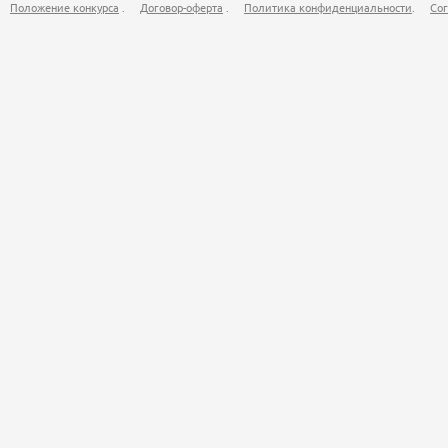
Положение конкурса
.
Договор-оферта
.
Политика конфиденциальности
.
Сог