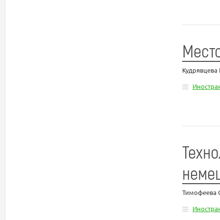
Место
Кудрявцева
Иностра
Техно
немец
Тимофеева 
Иностра