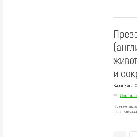
Презе
(англ
живот
и сок
Казанкина С
Иностра
Презентация
О. В., Михеев