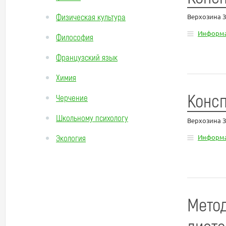
Физическая культура
Верхозина 
Информа
Философия
Французский язык
Химия
Консп
Черчение
Школьному психологу
Верхозина 
Экология
Информа
Метод
диста