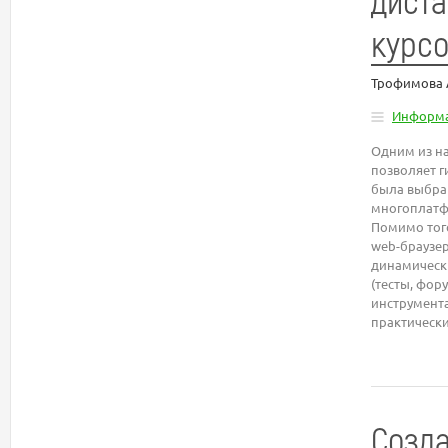
курс
Трофимова 
Информа
Одним из на
позволяет г
была выбра
многоплатфо
Помимо того
web-браузер
динамическ
(тесты, фор
инструмента
практически
Созда