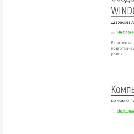
WIND
Дзарасова 
Информа
В презентац
подготовить
ролик.
Комп
Мальцева Е
Информа