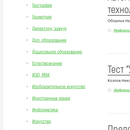
География
техн
Геометрия
Оборина На
Директору, завучу
Информа
Доп. образование
Дошкольное образование
Естествознание
Тест 
ИЗО, МХК
Козлов Ник
Изобразительное искусство
Информа
Иностранные языки
Информатика
Искусство
Предс