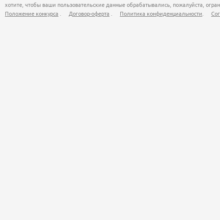
хотите, чтобы ваши пользовательские данные обрабатывались, пожалуйста, огран
Положение конкурса
.
Договор-оферта
.
Политика конфиденциальности
.
Сог