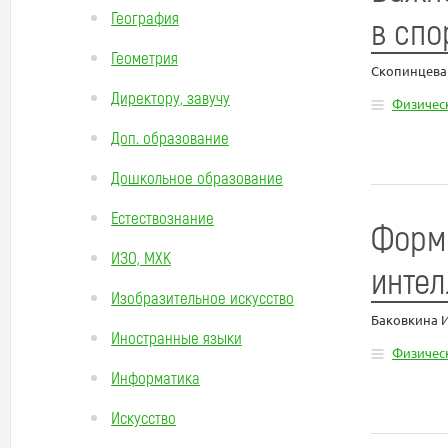
География
в спо
Геометрия
Скопинцева
Директору, завучу
Физическ
Доп. образование
Дошкольное образование
Естествознание
Форми
ИЗО, МХК
инте
Изобразительное искусство
Баковкина 
Иностранные языки
Физическ
Информатика
Искусство