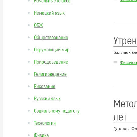
Начальные классы
Немецкий язык
ОБЖ
Утрен
Обществознание
Окружающий мир
Баланюк Ел
Природоведение
Физическ
Религиоведение
Рисование
Русский язык
Метод
Социальному педагогу
лет
Технология
Гуторова Ол
Физика