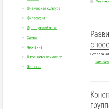
Физическ
Физическая культура
Философия
Французский язык
Разви
Химия
спосо
Черчение
Гуторова Ол
Школьному психологу
Физическ
Экология
Консп
групп