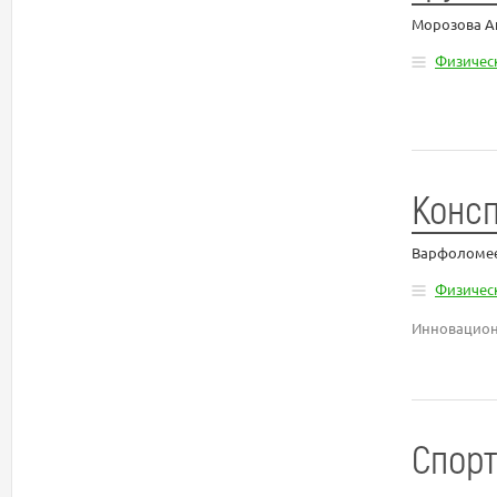
Морозова А
Физическ
Консп
Варфоломее
Физическ
Инновационн
Спорт