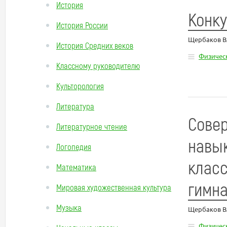
История
Конку
История России
Щербаков В
История Средних веков
Физическ
Классному руководителю
Культорология
Литература
Совер
Литературное чтение
навык
Логопедия
класс
Математика
гимн
Мировая художественная культура
Музыка
Щербаков В
Физическ