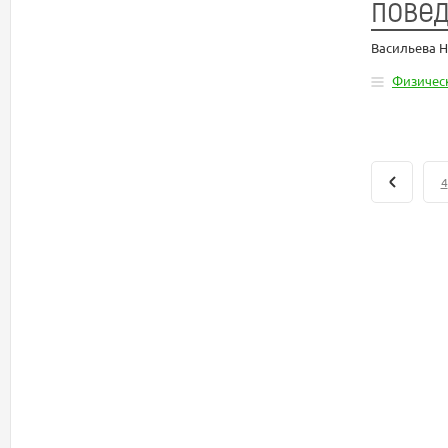
повед
Васильева 
Физическ
4