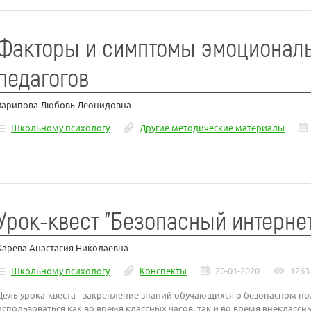
Факторы и симптомы эмоциональ
педагогов
Зарипова Любовь Леонидовна
Школьному психологу
Другие методические материалы
Урок-квест "Безопасный интерне
Карева Анастасия Николаевна
Школьному психологу
Конспекты
20-01-2020
1263
Цель урока-квеста - закрепление знаний обучающихся о безопасном по
использоваться как во время классных часов, так и во время внекласс