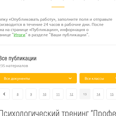
ку «Опубликовать работу», заполните поля и отправьте
изводится в течение 24 часов в рабочие дни. После
на на странице «Публикации», информация о
анице "
Итоги
" в разделе "Ваши публикации".
Все публикации
235 материалов
Все документы
Все классы
8
9
10
11
12
13
14
15
Психологический тренинг "Проф