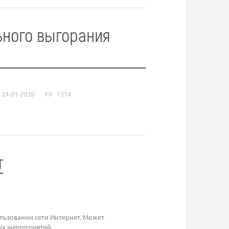
ного выгорания
24-01-2020
1314
т
льзовании сети Интернет. Может
ных мероприятий.