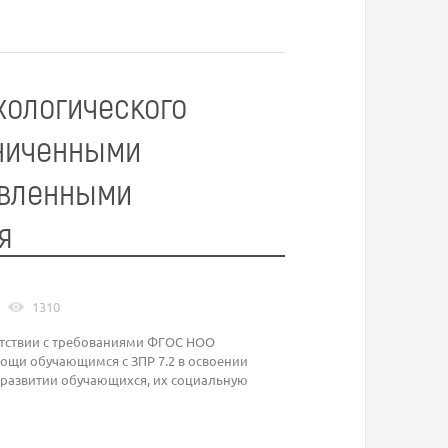
хологического
аниченными
овленными
я
1310
етствии с требованиями ФГОС НОО
ощи обучающимся с ЗПР 7.2 в освоении
 развитии обучающихся, их социальную