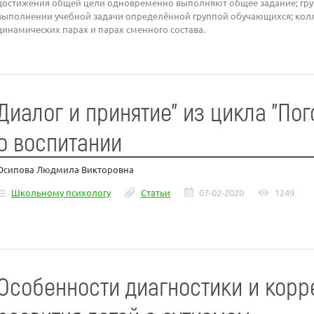
достижения общей цели одновременно выполняют общее задание; груп
выполнении учебной задачи определённой группой обучающихся; колл
динамических парах и парах сменного состава.
Диалог и принятие" из цикла "По
о воспитании
Осипова Людмила Викторовна
Школьному психологу
Статьи
07-02-2020
1249
Особенности диагностики и корр