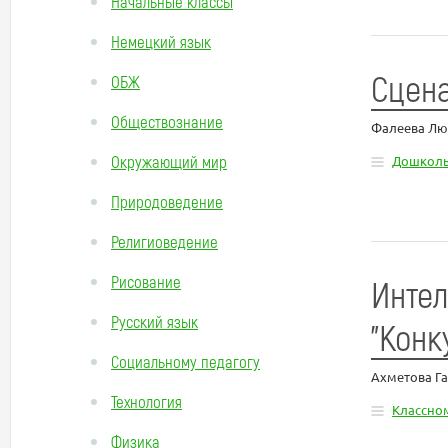
Начальные классы
Немецкий язык
Сцена
ОБЖ
Обществознание
Фалеева Лю
Окружающий мир
Дошколь
Природоведение
Религиоведение
Рисование
Интел
Русский язык
"Конк
Социальному педагогу
Ахметова Г
Технология
Классно
Физика