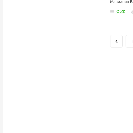
Мазманян В
ОБЖ
1