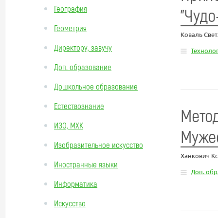
География
"Чудо
Геометрия
Коваль Све
Директору, завучу
Техноло
Доп. образование
Дошкольное образование
Естествознание
Метод
ИЗО, МХК
Мужес
Изобразительное искусство
Ханкович К
Иностранные языки
Доп. об
Информатика
Искусство