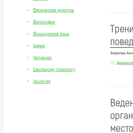
Физическая культура
Философия
Трени
Французский язык
повед
Химия
Зоркова Ан
Черчение
Дошколь
Школьному психологу
Экология
Веден
орган
мест