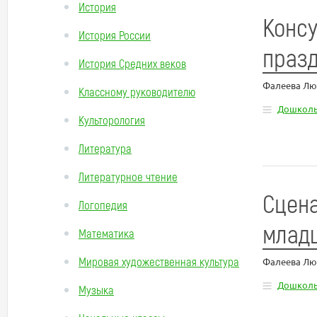
История
Консу
История России
праз
История Средних веков
Фалеева Лю
Классному руководителю
Дошколь
Культорология
Литература
Литературное чтение
Сцена
Логопедия
млад
Математика
Мировая художественная культура
Фалеева Лю
Дошколь
Музыка