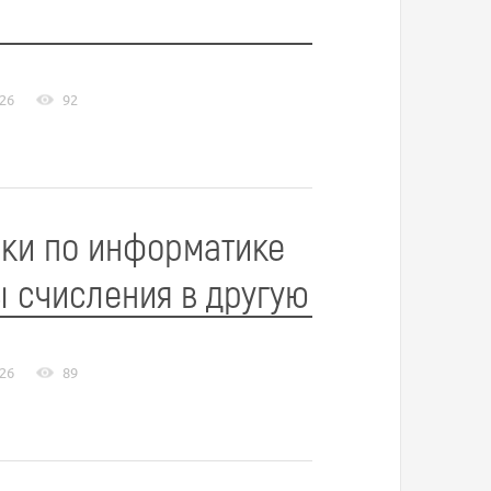
026
92
чки по информатике
ы счисления в другую
026
89