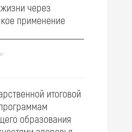
 жизни через
ское применение
87
арственной итоговой
 программам
щего образования
ностями здоровья,