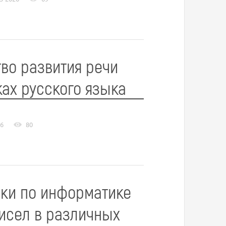
тво развития речи
ках русского языка
26
80
чки по информатике
чисел в различных