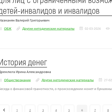
детей-инвалидов и инвалидов
Мазманян Валерий Григорьевич
ОБЖ
Другие методические материалы
02-03-2026
История денег
Дремлюга Ирина Александровна
Обществознание
Другие методические материалы
27-02
Беседа о финансовой грамотности, о происхождении монет и бумажных
1
2
3
4
5
6
7
8