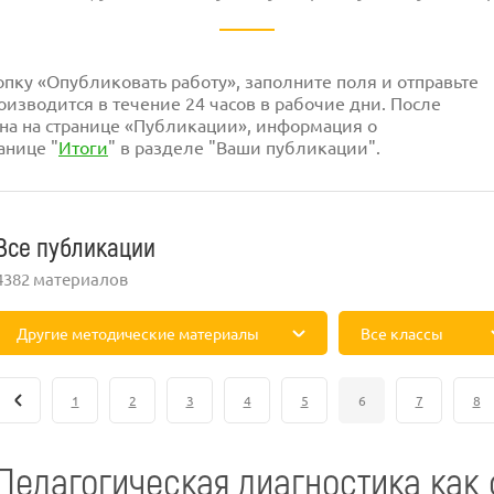
ку «Опубликовать работу», заполните поля и отправьте
изводится в течение 24 часов в рабочие дни. После
на на странице «Публикации», информация о
анице "
Итоги
" в разделе "Ваши публикации".
Все публикации
4382 материалов
Другие методические материалы
Все классы
1
2
3
4
5
6
7
8
Педагогическая диагностика как