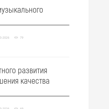
музыкального
3-2026
79
ного развития
шения качества
3-2026
69