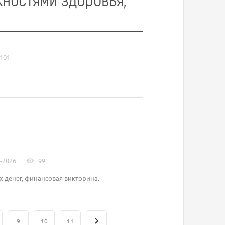
101
-2026
99
 денег, финансовая викторина.
9
10
11