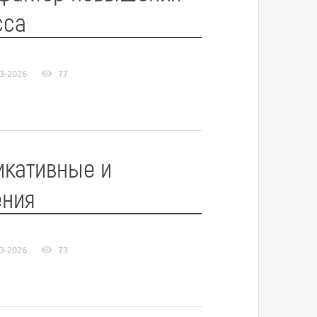
сса
3-2026
77
икативные и
ения
3-2026
73