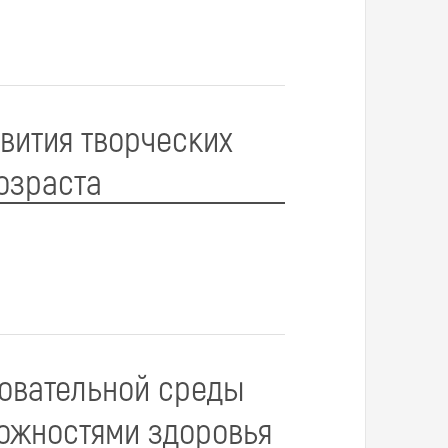
звития творческих
озраста
овательной среды
можностями здоровья