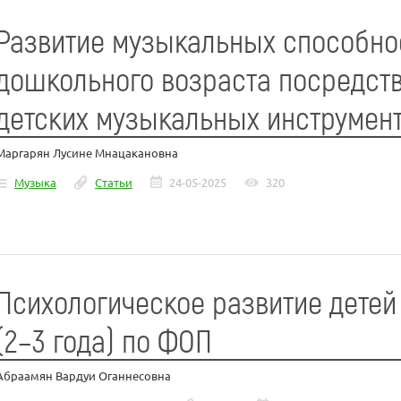
Развитие музыкальных способно
дошкольного возраста посредств
детских музыкальных инструмен
Маргарян Лусине Мнацакановна
Музыка
Статьи
24-05-2025
320
Психологическое развитие детей
(2–3 года) по ФОП
Абраамян Вардуи Оганнесовна