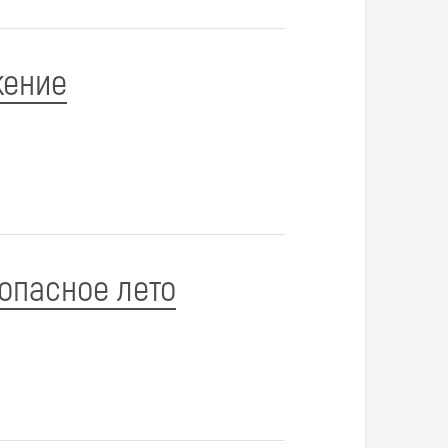
жение
зопасное лето