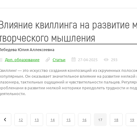
Влияние квиллинга на развитие 
творческого мышления
Лебедева Юлия Аллексеевна
Доп. образование
Статьи
27-04-2025
293
Квиллинг — это искусство создания композиций из скрученных полосок 
популярным. Он оказывает значительное влияние на развитие мелкой
глазомера, тактильных ощущений и чувствительности пальцев. Регуля
проблемами в развитии мелкой моторики преодолеть трудности и под
деятельности.
12
13
14
15
16
17
18
19