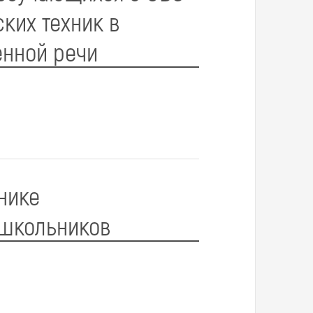
ких техник в
нной речи
нике
 школьников