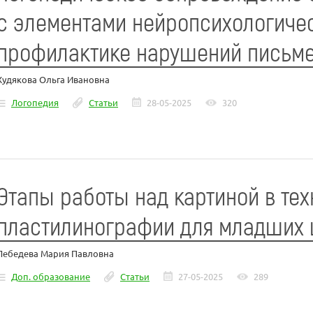
с элементами нейропсихологичес
профилактике нарушений письме
Худякова Ольга Ивановна
Логопедия
Статьи
28-05-2025
320
Этапы работы над картиной в тех
пластилинографии для младших
Лебедева Мария Павловна
Доп. образование
Статьи
27-05-2025
289