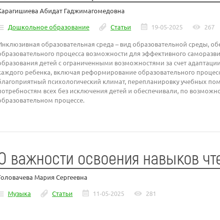
Карагишиева Абидат Гаджимагомедовна
Дошкольное образование
Статьи
19-05-2025
267
Инклюзивная образовательная среда – вид образовательной среды, о
образовательного процесса возможности для эффективного саморазв
образования детей с ограниченными возможностями за счет адаптации
каждого ребенка, включая реформирование образовательного процесса
благоприятный психологический климат, перепланировку учебных пом
потребностям всех без исключения детей и обеспечивали, по возможнос
образовательном процессе.
О важности освоения навыков чте
Головачева Мария Сергеевна
Музыка
Статьи
11-05-2025
281