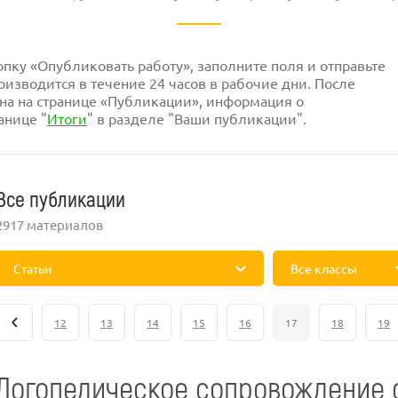
ку «Опубликовать работу», заполните поля и отправьте
изводится в течение 24 часов в рабочие дни. После
на на странице «Публикации», информация о
анице "
Итоги
" в разделе "Ваши публикации".
Все публикации
2917 материалов
Статьи
Все классы
12
13
14
15
16
17
18
19
Логопедическое сопровождение 